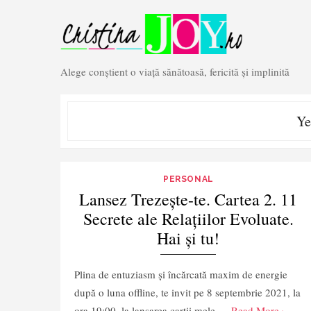
Skip
to
content
Alege conștient o viață sănătoasă, fericită și implinită
Ye
PERSONAL
Lansez Trezește-te. Cartea 2. 11
Secrete ale Relațiilor Evoluate.
Hai și tu!
Plina de entuziasm și încărcată maxim de energie
după o luna offline, te invit pe 8 septembrie 2021, la
ora 19:00, la lansarea cartii mele …
Read More ›