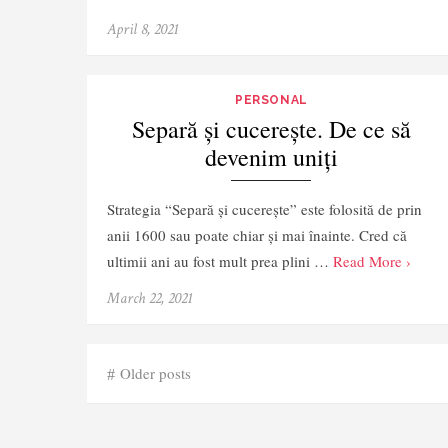
April 8, 2021
PERSONAL
Separă și cucerește. De ce să
devenim uniți
Strategia “Separă și cucerește” este folosită de prin
anii 1600 sau poate chiar și mai înainte. Cred că
ultimii ani au fost mult prea plini …
Read More ›
March 22, 2021
Posts
Older posts
navigation