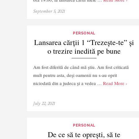
September 5, 2021
PERSONAL
Lansarea cărții 1 “Trezește-te” și
o trezire inedită pe bune
Am fost diferită de când mă știu. Am fost criticată
mult pentru asta, deși oamenii nu s-au oprit
niciodată din a judeca și a vedea …
Read More ›
July 22, 2021
PERSONAL
De ce să te oprești, să te