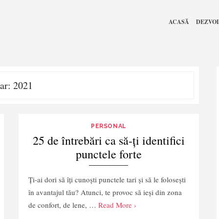
ACASĂ
DEZVO
ar:
2021
PERSONAL
25 de întrebări ca să-ți identifici
punctele forte
Ți-ai dori să îți cunoști punctele tari și să le folosești
în avantajul tău? Atunci, te provoc să ieși din zona
de confort, de lene, …
Read More ›