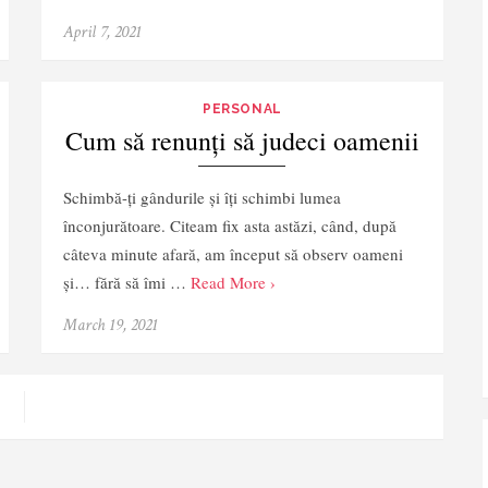
April 7, 2021
PERSONAL
Cum să renunți să judeci oamenii
Schimbă-ți gândurile și îți schimbi lumea
înconjurătoare. Citeam fix asta astăzi, când, după
câteva minute afară, am început să observ oameni
și… fără să îmi …
Read More ›
March 19, 2021