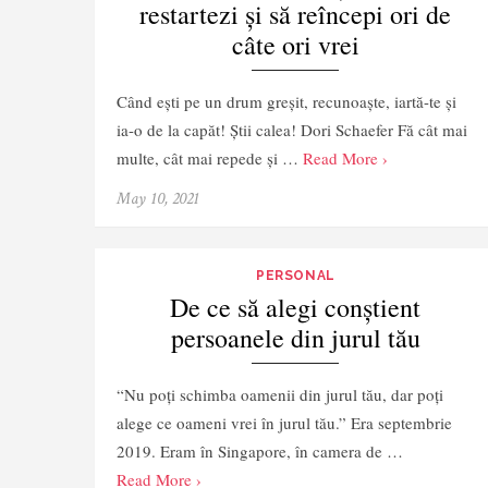
restartezi și să reîncepi ori de
câte ori vrei
Când ești pe un drum greșit, recunoaște, iartă-te și
ia-o de la capăt! Știi calea! Dori Schaefer Fă cât mai
multe, cât mai repede și …
Read More ›
May 10, 2021
PERSONAL
De ce să alegi conștient
persoanele din jurul tău
“Nu poți schimba oamenii din jurul tău, dar poți
alege ce oameni vrei în jurul tău.” Era septembrie
2019. Eram în Singapore, în camera de …
Read More ›