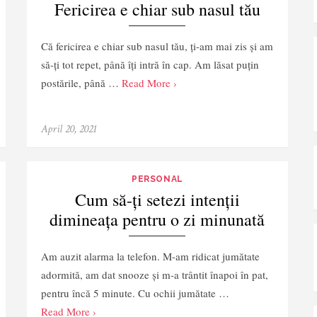
Fericirea e chiar sub nasul tău
Că fericirea e chiar sub nasul tău, ți-am mai zis și am
să-ți tot repet, până îți intră în cap. Am lăsat puțin
postările, până …
Read More ›
April 20, 2021
PERSONAL
Cum să-ți setezi intenții
dimineața pentru o zi minunată
Am auzit alarma la telefon. M-am ridicat jumătate
adormită, am dat snooze și m-a trântit înapoi în pat,
pentru încă 5 minute. Cu ochii jumătate …
Read More ›