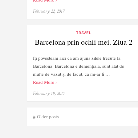
February 22, 2017
TRAVEL
Barcelona prin ochii mei. Ziua 2
Îți povesteam aici că am ajuns zilele trecute la
Barcelona. Barcelona e demențială, sunt atât de
multe de văzut și de făcut, că mi-ar fi …
Read More ›
February 19, 2017
Posts
Older posts
navigation