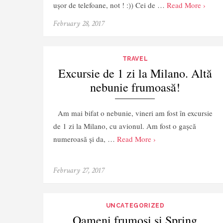
ușor de telefoane, not ! :)) Cei de …
Read More ›
February 28, 2017
TRAVEL
Excursie de 1 zi la Milano. Altă
nebunie frumoasă!
Am mai bifat o nebunie, vineri am fost în excursie
de 1 zi la Milano, cu avionul. Am fost o gașcă
numeroasă și da, …
Read More ›
February 27, 2017
UNCATEGORIZED
Oameni frumoși și Spring