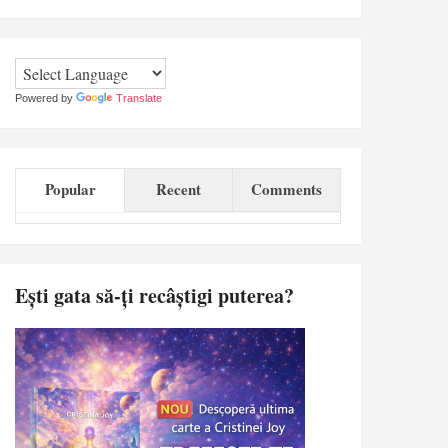
Powered by
Translate
Popular
Recent
Comments
Ești gata să-ți recâștigi puterea?