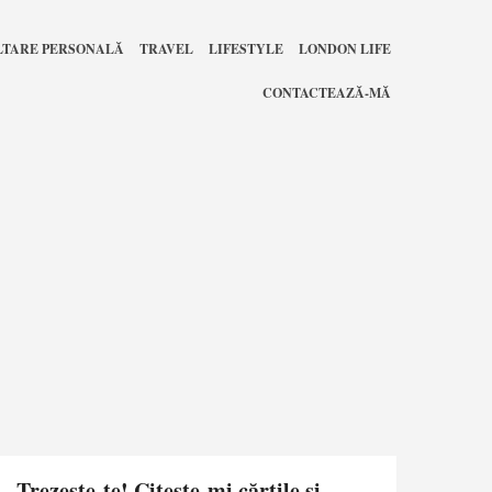
LTARE PERSONALĂ
TRAVEL
LIFESTYLE
LONDON LIFE
CONTACTEAZĂ-MĂ
Trezește-te! Citește-mi cărțile și