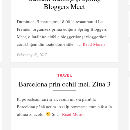
Bloggers Meet
Duminică, 5 martie,ora 18:00,la restaurantul Le
Premier, organizez prima ediție a Spring Bloggers
Meet, o întâlnire altfel a bloggerilor și vloggerilor
constănțeni din toate domeniile. …
Read More ›
February 23, 2017
TRAVEL
Barcelona prin ochii mei. Ziua 3
Îți povesteam aici și aici cum mi s-a părut la
Barcelona până acum. Azi îți povestesc cum a fost în
ultima zi acolo.
Și …
Read More ›