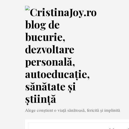
Skip
to
content
Alege conștient o viață sănătoasă, fericită și implinită