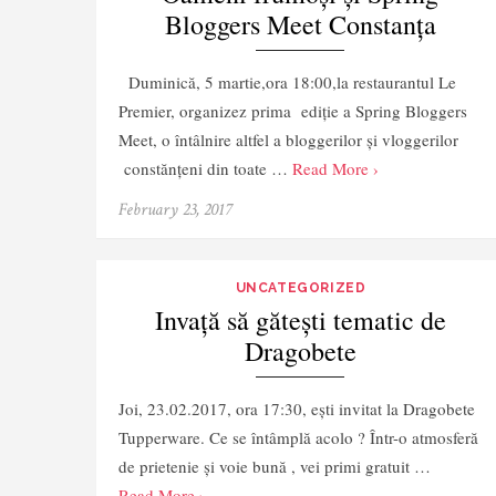
Bloggers Meet Constanța
Duminică, 5 martie,ora 18:00,la restaurantul Le
Premier, organizez prima ediție a Spring Bloggers
Meet, o întâlnire altfel a bloggerilor și vloggerilor
constănțeni din toate …
Read More ›
February 23, 2017
UNCATEGORIZED
Invață să gătești tematic de
Dragobete
Joi, 23.02.2017, ora 17:30, ești invitat la Dragobete
Tupperware. Ce se întâmplă acolo ? Într-o atmosferă
de prietenie și voie bună , vei primi gratuit …
Read More ›