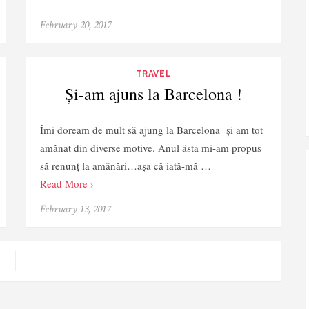
February 20, 2017
TRAVEL
Și-am ajuns la Barcelona !
Îmi doream de mult să ajung la Barcelona și am tot
amânat din diverse motive. Anul ăsta mi-am propus
să renunț la amânări…așa că iată-mă …
Read More ›
February 13, 2017