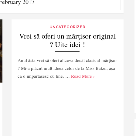
February 2017
UNCATEGORIZED
Vrei să oferi un mărțisor original
? Uite idei !
Anul ăsta vrei să oferi altceva decât clasicul mărțișor
? Mi-a plăcut mult ideea celor de la Miss Baker, așa
că o împărtășesc cu tine. …
Read More ›