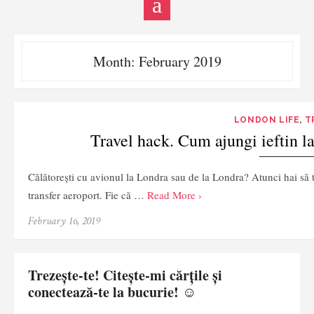
Month:
February 2019
LONDON LIFE
,
T
Travel hack. Cum ajungi ieftin l
Călătorești cu avionul la Londra sau de la Londra? Atunci hai să 
transfer aeroport. Fie că …
Read More ›
February 16, 2019
Trezește-te! Citește-mi cărțile și
conectează-te la bucurie! ☺️