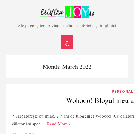
Skip
to
content
Alege conștient o viață sănătoasă, fericită și implinită
Month:
March 2022
PERSONAL
Wohooo! Blogul meu a f
? Sărbătorește cu mine. ? 7 ani de blogging! Wooooo! Ce călătorie 
călătorii și sper …
Read More ›