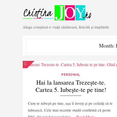
Skip
to
content
Alege conștient o viață sănătoasă, fericită și implinită
Month:
PERSONAL
Hai la lansarea Trezește-te.
Cartea 5. Iubește-te pe tine!
Cum te iubești pe tine, așa îi înveți și pe ceilalți să te
iubească. Cele mai recente studii confirmă că peste
85% din totalul populației …
Read More ›