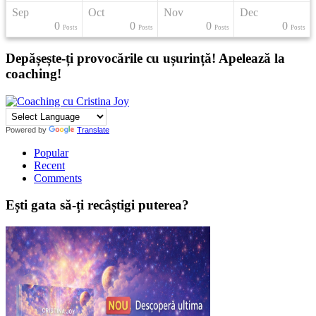
Sep
Oct
Nov
Dec
0
0
0
0
s
s
s
s
s
s
s
t
t
t
t
Posts
Posts
Posts
Posts
Depășește-ți provocările cu ușurință! Apelează la
coaching!
Powered by
Translate
Popular
Recent
Comments
Ești gata să-ți recâștigi puterea?