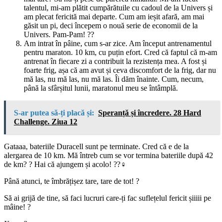
talentul, mi-am plătit cumpărătuile cu cadoul de la Univers și
am plecat fericită mai departe. Cum am ieșit afară, am mai
găsit un pi, deci începem o nouă serie de economii de la
Univers. Pam-Pam! ??
Am intrat în pâine, cum s-ar zice. Am început antrenamentul
pentru maraton. 10 km, cu puțin efort. Cred că faptul că m-am
antrenat în fiecare zi a contribuit la rezistența mea. A fost și
foarte frig, așa că am avut și ceva discomfort de la frig, dar nu
mă las, nu mă las, nu mă las. Îi dăm înainte. Cum, necum,
până la sfârșitul lunii, maratonul meu se întâmplă.
S-ar putea să-ți placă și:
Speranță și încredere. 28 Hard
Challenge. Ziua 12
Gataaa, bateriile Duracell sunt pe terminate. Cred că e de la
alergarea de 10 km. Mă întreb cum se vor termina bateriile după 42
de km? ? Hai că ajungem și acolo! ??‍♀️
Până atunci, te îmbrățișez tare, tare de tot! ?
Să ai grijă de tine, să faci lucruri care-ți fac suflețelul fericit șiiiii pe
mâine! ?