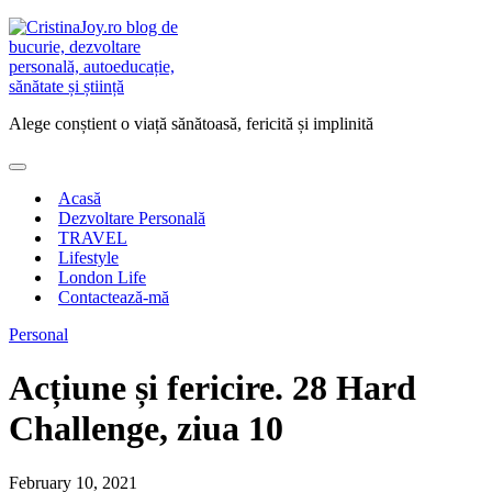
Skip
to
content
Alege conștient o viață sănătoasă, fericită și implinită
Acasă
Dezvoltare Personală
TRAVEL
Lifestyle
London Life
Contactează-mă
Personal
Acțiune și fericire. 28 Hard
Challenge, ziua 10
February 10, 2021