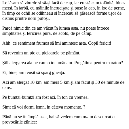
Le lăsam să zburde și să-și facă de cap, iar eu stăteam tolănită, bine-
mersi, în iarbă, cu mâinile încrucișate și puse la cap, în loc de perne,
în timp ce ochii se odihneau și încercau să găsească forme ușor de
distins printre norii pufoși.
Parcă nimic din ce am văzut în lumea asta, nu poate întrece
simplitatea și fericirea pură, de acolo, de pe câmp.
Ahh, ce sentiment frumos să îmi amintesc asta. Copil fericit!
Să revenim un pic cu picioarele pe pământ.
Știi alergarea aia pe care o tot amânam. Pregătirea pentru maraton?
Ei, bine, am reușit să sparg gheața.
Azi am alergat 10 km, am mers 5 km și am făcut și 30 de minute de
dans.
Pe bumtzi-bumtzi am fost azi, în ton cu vremea.
Simt că voi dormi lemn, în câteva momente. ?
Până nu se întâmplă asta, hai să vedem cum m-am descurcat cu
provocările zilnice: