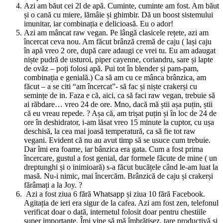
Azi am băut cei 2l de apă. Cuminte, cuminte am fost. Am băut
și o cană cu miere, lămâie și ghimbir. Dă un boost sistemului
imunitar, iar combinația e delicioasă. Eu o ador!
Azi am mâncat raw vegan. Pe lângă clasicele rețete, azi am
încercat ceva nou. Am făcut brânză cremă de caju ( lași caju
în apă vreo 2 ore, după care adaugi ce vrei tu. Eu am adaugat
niște pudră de usturoi, piper cayenne, coriandru, sare și lapte
de ovăz – poți folosi apă. Pui tot în blender și pam-pam,
combinația e genială.) Ca să am cu ce mânca brânzica, am
făcut – a se citi “am încercat”- să fac și niște crakerși cu
semințe de in. Faza e că, aici, ca să faci raw vegan, trebuie să
ai răbdare… vreo 24 de ore. Mno, dacă mă știi așa puțin, știi
că eu vreau repede. ? Așa că, am trișat puțin și în loc de 24 de
ore în deshidrator, i-am lăsat vreo 15 minute la cuptor, cu ușa
deschisă, la cea mai joasă temperatură, ca să fie tot raw
vegani. Evident că nu au avut timp să se usuce cum trebuie.
Dar îmi era foame, iar bânzica era gata. Cum a fost prima
încercare, gustul a fost genial, dar formele făcute de mine ( un
dreptunghi și o inimioară) s-a făcut bucățele când le-am luat la
masă. Nu-i nimic, mai încercăm. Brânzică de caju și crakerși
fărâmați a la Joy. ?
Azi a fost ziua 6 fără Whatsapp și ziua 10 fără Facebook.
Agitația de ieri era sigur de la cafea. Azi am fost zen, telefonul
verificat doar o dată, internetul folosit doar pentru chestiile
super importante. Îmi vine să mă îmbrățișez, tare productivă și