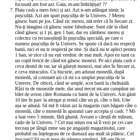
focusată am fost azi. Gata, m-am îmbrățișat! ??
Plata cash a mers brici și azi. Azi n-am adăugat nimic la
pușculiță. Azi am spart pușculița de la Univers. ? Mereu
găsesc bani pe jos. Când zic mereu, mă refer că în fiecare zi.
Nu-ți imagina că găsesc sume fabuloase. Sunt zile la rând
când găsesc și 1 pi, gen 1 ban, dar eu zâmbesc mereu și
colectez cu recunoștință în pușculița specială, pe care o
numesc pușculița de la Univers. Se spune că dacă nu respecți
banii, nici ei nu te respectă pe tine. Și dacă nu te apleci pentru
1 ban, se zice că nu ești vrednic de mai mult. Apoi eu sunt ca
un copil fericit de când tot găsesc monezi. Pe aici plata cash e
ceva destul de rar, iar să găsești monezi, mai ales în fiecare zi,
e ceva miraculos. Cu bucurie, am adunat monedă, după
monedă, să constant azi că mi s-a umplut pușculița de la
Univers. De obicei, când se umple, scot banii la cheltuială.
Râzi tu de monezile mele, dar anul trecut mi-am cumpărat un
bilet de avion către Romania cu banii de la Univers. Am găsit
10 lire în parc la alergat și restul câte un pi, câte o liră. Uite
așa se adună. Să mă fi văzut azi la magazin cum băgam câte o
monedă, câte o monedă în aparatul care accepta și cash. ? Mi-
a luat vreo 5 minute, fără glumă. Aveam o căruță de mărunt,
cado de la Univers. ? Cel mai mișto era să îi vezi pe cei care
treceau pe lângă mine sau pe angajații magazinului, care
probabil nu înțelegeau de ce durează așa mult să plătesc. Cel
mai tare? Să nu-ți pese de părerea nimănui. Mi-am făcut