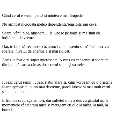
Când cerul e senin, parcă și mintea e mai limpede.
Nu am fost niciodată meteo dependentă/sensibilă sau ceva.
Soare, vânt, ploi, ninsoare… le iubesc pe toate și mă simt ok,
indiferent de vreme.
Dar, trebuie să recunosc că, atunci când e senin și mă întâlnesc cu
soarele, nivelul de energie e și mai ridicat.
Astăzi a fost o zi super interesantă. A nins cu cer senin și soare de
dimi, după care a rămas doar cerul senin și soarele.
Iubesc cerul senin, iubesc statul afară și, cum vorbeam cu o prietenă
foarte apropiată, puțin mai devreme, parcă iubesc și mai mult cerul
senin “la liber”.
E frumos și cu zgârie nori, dar sufletul mi s-a dus cu gândul azi la
momentele când eram mică și mergeam cu oile la iarbă, la țară, la
bunici.