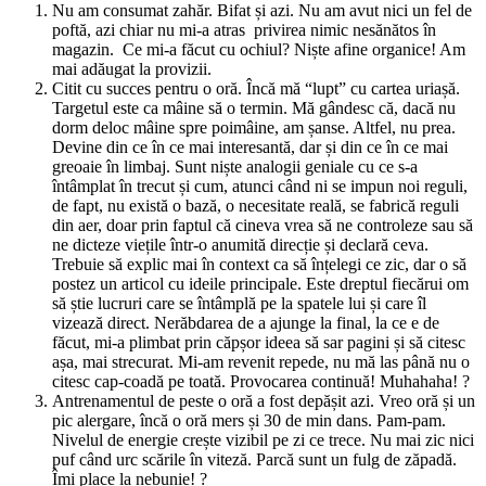
Nu am consumat zahăr. Bifat și azi. Nu am avut nici un fel de
poftă, azi chiar nu mi-a atras privirea nimic nesănătos în
magazin. Ce mi-a făcut cu ochiul? Niște afine organice! Am
mai adăugat la provizii.
Citit cu succes pentru o oră. Încă mă “lupt” cu cartea uriașă.
Targetul este ca mâine să o termin. Mă gândesc că, dacă nu
dorm deloc mâine spre poimâine, am șanse. Altfel, nu prea.
Devine din ce în ce mai interesantă, dar și din ce în ce mai
greoaie în limbaj. Sunt niște analogii geniale cu ce s-a
întâmplat în trecut și cum, atunci când ni se impun noi reguli,
de fapt, nu există o bază, o necesitate reală, se fabrică reguli
din aer, doar prin faptul că cineva vrea să ne controleze sau să
ne dicteze viețile într-o anumită direcție și declară ceva.
Trebuie să explic mai în context ca să înțelegi ce zic, dar o să
postez un articol cu ideile principale. Este dreptul fiecărui om
să știe lucruri care se întâmplă pe la spatele lui și care îl
vizează direct. Nerăbdarea de a ajunge la final, la ce e de
făcut, mi-a plimbat prin căpșor ideea să sar pagini și să citesc
așa, mai strecurat. Mi-am revenit repede, nu mă las până nu o
citesc cap-coadă pe toată. Provocarea continuă! Muhahaha! ?
Antrenamentul de peste o oră a fost depășit azi. Vreo oră și un
pic alergare, încă o oră mers și 30 de min dans. Pam-pam.
Nivelul de energie crește vizibil pe zi ce trece. Nu mai zic nici
puf când urc scările în viteză. Parcă sunt un fulg de zăpadă.
Îmi place la nebunie! ?