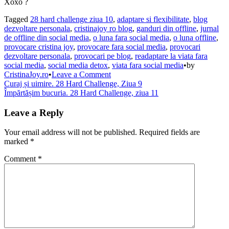
Xoxo ?
Tagged
28 hard challenge ziua 10
,
adaptare si flexibilitate
,
blog
dezvoltare personala
,
cristinajoy ro blog
,
ganduri din offline
,
jurnal
de offline din social media
,
o luna fara social media
,
o luna offline
,
provocare cristina joy
,
provocare fara social media
,
provocari
dezvoltare personala
,
provocari pe blog
,
readaptare la viata fara
social media
,
social media detox
,
viata fara social media
•
by
on
CristinaJoy.ro
•
Leave a Comment
Post
Acțiune
Curaj și uimire. 28 Hard Challenge, Ziua 9
și
Împărtășim bucuria. 28 Hard Challenge, ziua 11
navigation
fericire.
28
Leave a Reply
Hard
Challenge,
Your email address will not be published.
Required fields are
ziua
marked
*
10
Comment
*