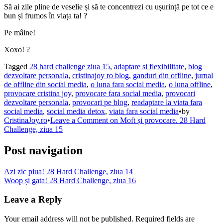
Să ai zile pline de veselie și să te concentrezi cu ușurință pe tot ce e
bun și frumos în viața ta! ?
Pe mâine!
Xoxo! ?
Tagged
28 hard challenge ziua 15
,
adaptare si flexibilitate
,
blog
dezvoltare personala
,
cristinajoy ro blog
,
ganduri din offline
,
jurnal
de offline din social media
,
o luna fara social media
,
o luna offline
,
provocare cristina joy
,
provocare fara social media
,
provocari
dezvoltare personala
,
provocari pe blog
,
readaptare la viata fara
social media
,
social media detox
,
viata fara social media
•
by
CristinaJoy.ro
•
Leave a Comment
on Moft și provocare. 28 Hard
Challenge, ziua 15
Post navigation
Azi zic piua! 28 Hard Challenge, ziua 14
Woop și gata! 28 Hard Challenge, ziua 16
Leave a Reply
Your email address will not be published.
Required fields are