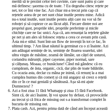
merită să te prezint celor trei cuvinte, care sunt patru și care
mă definesc: șaorma cu de toate. ? Eu degeaba citesc rețete pe
net, tot ce îmi vine fac. Azi chiar mi-a trecut prin cap că
rețetele astea de pe net sunt chiar inutile pentru mine. Adică
nu-s total inutile, sunt inutile pentru alții care nu vor să fie
roboței și să copieze ce au făcut alții. Fiecare dintre noi are
propriul gust, propriile idei, propriile preferințe și micile
chichițe care ne fac unici. Așa că, am renunțat la rețelete găsite
pe net și am ales să folosesc rețeta a ceea ce aveam prin casă.
Ăsta mi-e stilul. Sunt într-un flow de invenții în tot ce fac, în
ultimul timp. ? Am lăsat năutul la germinat cu o zi înainte. Azi
am adăugat semințe de in, semințe de floarea soarelui, ulei
ultra virgin de măsline, zeamă de lămâie, un cățel de usturoi,
coriandru mărunțit, piper cayenne, piper normal, sare
și călțunaș. Moaaa, ce bunăciune! Când mă gândesc că eu
cumpăram, de ăsta, organic, cică, dar plin de toate bălăriile.
Cu ocazia asta, declar cu mâna pe inimă, că renunț la a mai
cumpăra humus din comerț și că mă angajez să creez o rețetă
din ce în ce mai genială și sănătoasă. Așa să-mi ajute
Dumnezeu! ?
Azi a fost ziua 11 fără Whatsapp și ziua 15 fără Facebook.
Simt că, de aici înainte, îți voi spune by defaut, că provocările
au trecut și că frica de missing out s-a transformat complet în
bucuria de missing out.
Plata cash. Azi, pentru prima dată de când am început această