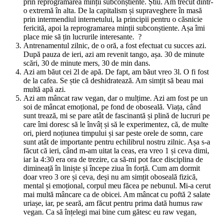
prin reprogramarea minții subconștiente. Știu. Am trecut dintr-
o extremă în alta. De la capitalism și supraveghere în masă
prin intermendiul internetului, la principii pentru o căsnicie
fericită, apoi la reprogramarea minții subconștiente. Așa îmi
place mie să țin lucrurile interesante. ?
Antrenamentul zilnic, de o oră, a fost efectuat cu succes azi.
După pauza de ieri, azi am revenit tango, așa. 30 de minute
scări, 30 de minute mers, 30 de min dans.
Azi am băut cei 2l de apă. De fapt, am băut vreo 3l. O fi fost
de la cafea. Se știe că deshidratează. Am simțit să beau mai
multă apă azi.
Azi am mâncat raw vegan, dar o mulțime. Azi am fost pe un
soi de mâncat emoțional, pe fond de oboseală. Viața, când
sunt trează, mi se pare atât de fascinantă și plină de lucruri pe
care îmi doresc să le învâț și să le experimentez, că, de multe
ori, pierd noțiunea timpului și sar peste orele de somn, care
sunt atât de importante pentru echilibrul nostru zilnic. Așa s-a
făcut că ieri, când m-am uitat la ceas, era vreo 1 și ceva dimi,
iar la 4:30 era ora de trezire, ca să-mi pot face disciplina de
dimineață în liniște și începe ziua în forță. Cum am dormit
doar vreo 3 ore și ceva, deși nu am simțit oboseală fizică,
mental și emoțional, corpul meu făcea pe nebunul. Mi-a cerut
mai multă mâncare ca de obicei. Am mâncat cu poftă 2 salate
uriașe, iar, pe seară, am făcut pentru prima dată humus raw
vegan. Ca să înțelegi mai bine cum gătesc eu raw vegan,