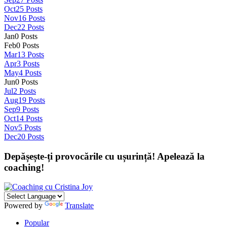
Oct
25
Posts
Nov
16
Posts
Dec
22
Posts
Jan
0
Posts
Feb
0
Posts
Mar
13
Posts
Apr
3
Posts
May
4
Posts
Jun
0
Posts
Jul
2
Posts
Aug
19
Posts
Sep
9
Posts
Oct
14
Posts
Nov
5
Posts
Dec
20
Posts
Depășește-ți provocările cu ușurință! Apelează la
coaching!
Powered by
Translate
Popular