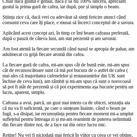
Chiar dacă gustul e genial, dacă e să fiu 100% sinceră, apreciam
gustul la prima gură de cafea, iar după, pur și simplu o beam.
Știința zice că, dacă vrei cu adevărat să simți fericire atunci când
consumi ceva care îți place, e musai să încerci conceptul de a savura.
Aplicând acest concept azi, în timp ce îmi beam cafeaua preferată,
după o pauză de câteva luni, am stat prezentă și am savurat.
Am fost atentă la fiecare secundă când nasul se apropia de pahar, am
adulmecat cu grijă fiecare aromă din cafea.
La fiecare gură de cafea, mi-am spus cât de bună este, mi-am spus
cât de recunoscătoare sunt că mă pot bucura de o astfel de cafea (
mai ales că majoritatea cafenelelor și restaurantelor din UK sunt
închise de ceva luni), am zâmbit și mi-am spus că sunt o norocoasă
să pot fi atât de prezentă și că pot experimenta așa bucurie pentru un
lucru, aparent, simplu.
Cafeaua a avut, parcă, un gust mai intens ca de obicei, senzația aia
că nu va fi suficientă, pe care o simțeam înainte, când o beam pe
fugă, s-a disipat, iar recunoștința pentru fiecare moment mi-a umplut
suflețelul pentru întreaga zi și mi-am reamintit de puterea nelimitată
din fiecare dintre noi, de a face rai din orice lucru mic.
Reține! Nu vei fi niciodată mai fericit în viitor cu ceea ce vei obține,