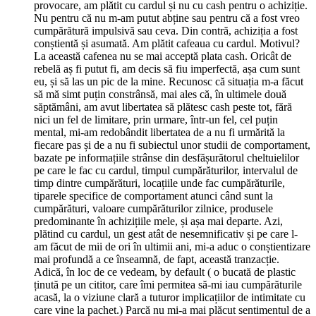
provocare, am plătit cu cardul și nu cu cash pentru o achiziție.
Nu pentru că nu m-am putut abține sau pentru că a fost vreo
cumpărătură impulsivă sau ceva. Din contră, achiziția a fost
conștientă și asumată. Am plătit cafeaua cu cardul. Motivul?
La această cafenea nu se mai acceptă plata cash. Oricât de
rebelă aș fi putut fi, am decis să fiu imperfectă, așa cum sunt
eu, și să las un pic de la mine. Recunosc că situația m-a făcut
să mă simt puțin constrânsă, mai ales că, în ultimele două
săptămâni, am avut libertatea să plătesc cash peste tot, fără
nici un fel de limitare, prin urmare, într-un fel, cel puțin
mental, mi-am redobândit libertatea de a nu fi urmărită la
fiecare pas și de a nu fi subiectul unor studii de comportament,
bazate pe informațiile strânse din desfășurătorul cheltuielilor
pe care le fac cu cardul, timpul cumpărăturilor, intervalul de
timp dintre cumpărături, locațiile unde fac cumpărăturile,
tiparele specifice de comportament atunci când sunt la
cumpărături, valoare cumpărăturilor zilnice, produsele
predominante în achizițiile mele, și așa mai departe. Azi,
plătind cu cardul, un gest atât de nesemnificativ și pe care l-
am făcut de mii de ori în ultimii ani, mi-a aduc o conștientizare
mai profundă a ce înseamnă, de fapt, această tranzacție.
Adică, în loc de ce vedeam, by default ( o bucată de plastic
ținută pe un cititor, care îmi permitea să-mi iau cumpărăturile
acasă, la o viziune clară a tuturor implicațiilor de intimitate cu
care vine la pachet.) Parcă nu mi-a mai plăcut sentimentul de a