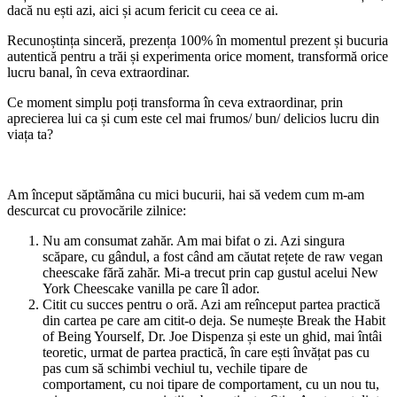
dacă nu ești azi, aici și acum fericit cu ceea ce ai.
Recunoștința sinceră, prezența 100% în momentul prezent și bucuria
autentică pentru a trăi și experimenta orice moment, transformă orice
lucru banal, în ceva extraordinar.
Ce moment simplu poți transforma în ceva extraordinar, prin
aprecierea lui ca și cum este cel mai frumos/ bun/ delicios lucru din
viața ta?
Am început săptămâna cu mici bucurii, hai să vedem cum m-am
descurcat cu provocările zilnice:
Nu am consumat zahăr. Am mai bifat o zi. Azi singura
scăpare, cu gândul, a fost când am căutat rețete de raw vegan
cheescake fără zahăr. Mi-a trecut prin cap gustul acelui New
York Cheescake vanilla pe care îl ador.
Citit cu succes pentru o oră. Azi am reînceput partea practică
din cartea pe care am citit-o deja. Se numește Break the Habit
of Being Yourself, Dr. Joe Dispenza și este un ghid, mai întâi
teoretic, urmat de partea practică, în care ești învățat pas cu
pas cum să schimbi vechiul tu, vechile tipare de
comportament, cu noi tipare de comportament, cu un nou tu,