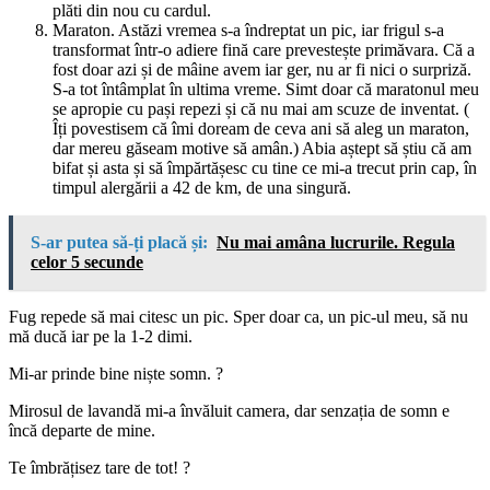
plăti din nou cu cardul.
Maraton. Astăzi vremea s-a îndreptat un pic, iar frigul s-a
transformat într-o adiere fină care prevestește primăvara. Că a
fost doar azi și de mâine avem iar ger, nu ar fi nici o surpriză.
S-a tot întâmplat în ultima vreme. Simt doar că maratonul meu
se apropie cu pași repezi și că nu mai am scuze de inventat. (
Îți povestisem că îmi doream de ceva ani să aleg un maraton,
dar mereu găseam motive să amân.) Abia aștept să știu că am
bifat și asta și să împărtășesc cu tine ce mi-a trecut prin cap, în
timpul alergării a 42 de km, de una singură.
S-ar putea să-ți placă și:
Nu mai amâna lucrurile. Regula
celor 5 secunde
Fug repede să mai citesc un pic. Sper doar ca, un pic-ul meu, să nu
mă ducă iar pe la 1-2 dimi.
Mi-ar prinde bine niște somn. ?
Mirosul de lavandă mi-a învăluit camera, dar senzația de somn e
încă departe de mine.
Te îmbrățisez tare de tot! ?