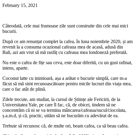
February 15, 2021
Câteodată, cele mai frumoase zile sunt construite din cele mai mici
bucurii.
După ce am renunțat complet la cafea, în luna noiembrie 2020, și am
revenit la a consuma ocazional cafeaua mea de acasă, adusă din
Bali, azi am vrut să mă rasfăț cu cafeaua mea londoneză preferată.
Nu este o cafea de fițe sau ceva, este doar diferită, cu un gust rafinat,
intens, aparte.
Coconut latte cu inimioară, așa a arătat o bucurie simplă, care m-a
făcut să mă simt recunoascătoare pentru micile lucruri din viața mea,
care o fac atât de plină.
Zilele trecute, am studiat, la cursul de Științe ale Fericirii, de la
Universitatea Yale, pe care îl fac, că, de obicei, tindem să ne
concentrăm că ni se va termina mâncarea/cafeaua/sucul/ciocolata,
ș.a.m.d, și că, practic, uităm să ne bucurăm cu adevărat de ea.
Trebuie să recunosc că, de multe ori, beam cafea, ca să beau cafea.