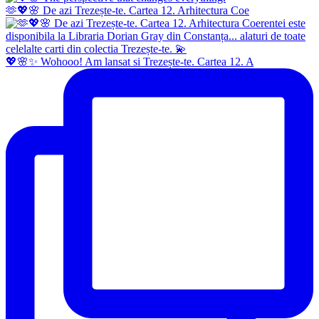
🫶💖🌸 De azi Trezește-te. Cartea 12. Arhitectura Coe
💖🌸✨ Wohooo! Am lansat si Trezește-te. Cartea 12. A