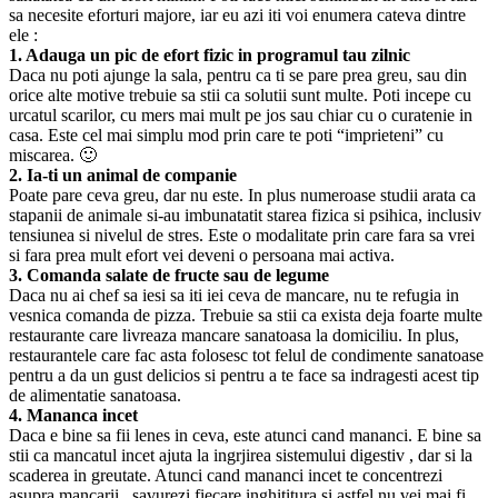
sa necesite eforturi majore, iar eu azi iti voi enumera cateva dintre
ele :
1. Adauga un pic de efort fizic in programul tau zilnic
Daca nu poti ajunge la sala, pentru ca ti se pare prea greu, sau din
orice alte motive trebuie sa stii ca solutii sunt multe. Poti incepe cu
urcatul scarilor, cu mers mai mult pe jos sau chiar cu o curatenie in
casa. Este cel mai simplu mod prin care te poti “imprieteni” cu
miscarea. 🙂
2. Ia-ti un animal de companie
Poate pare ceva greu, dar nu este. In plus numeroase studii arata ca
stapanii de animale si-au imbunatatit starea fizica si psihica, inclusiv
tensiunea si nivelul de stres. Este o modalitate prin care fara sa vrei
si fara prea mult efort vei deveni o persoana mai activa.
3. Comanda salate de fructe sau de legume
Daca nu ai chef sa iesi sa iti iei ceva de mancare, nu te refugia in
vesnica comanda de pizza. Trebuie sa stii ca exista deja foarte multe
restaurante care livreaza mancare sanatoasa la domiciliu. In plus,
restaurantele care fac asta folosesc tot felul de condimente sanatoase
pentru a da un gust delicios si pentru a te face sa indragesti acest tip
de alimentatie sanatoasa.
4. Mananca incet
Daca e bine sa fii lenes in ceva, este atunci cand mananci. E bine sa
stii ca mancatul incet ajuta la ingrjirea sistemului digestiv , dar si la
scaderea in greutate. Atunci cand mananci incet te concentrezi
asupra mancarii , savurezi fiecare inghititura si astfel nu vei mai fi