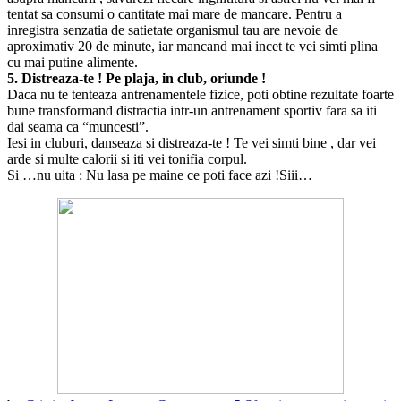
tentat sa consumi o cantitate mai mare de mancare. Pentru a
inregistra senzatia de satietate organismul tau are nevoie de
aproximativ 20 de minute, iar mancand mai incet te vei simti plina
cu mai putine alimente.
5. Distreaza-te ! Pe plaja, in club, oriunde !
Daca nu te tenteaza antrenamentele fizice, poti obtine rezultate foarte
bune transformand distractia intr-un antrenament sportiv fara sa iti
dai seama ca “muncesti”.
Iesi in cluburi, danseaza si distreaza-te ! Te vei simti bine , dar vei
arde si multe calorii si iti vei tonifia corpul.
Si …nu uita : Nu lasa pe maine ce poti face azi !Siii…