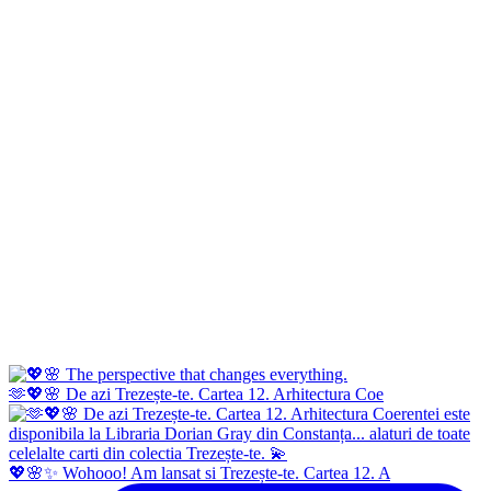
🫶💖🌸 De azi Trezește-te. Cartea 12. Arhitectura Coe
💖🌸✨ Wohooo! Am lansat si Trezește-te. Cartea 12. A