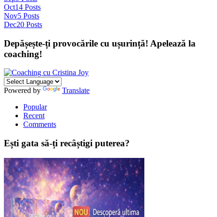
Oct
14
Posts
Nov
5
Posts
Dec
20
Posts
Depășește-ți provocările cu ușurință! Apelează la
coaching!
Powered by
Translate
Popular
Recent
Comments
Ești gata să-ți recâștigi puterea?