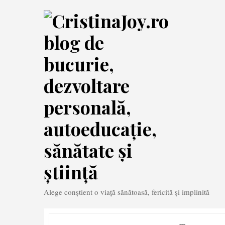
Skip
to
content
Alege conștient o viață sănătoasă, fericită și implinită