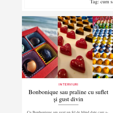
Tag:
cum sa
INTERVIURI
Bonbonique sau praline cu suflet
și gust divin
Cu Bonbonique am avut un fel de blind date care s-