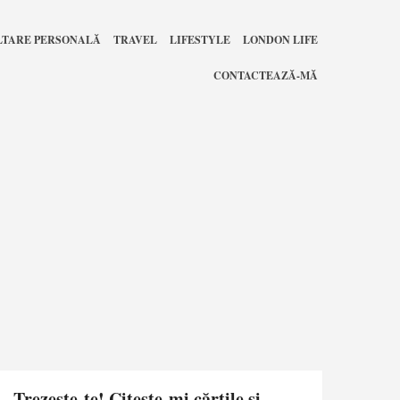
LTARE PERSONALĂ
TRAVEL
LIFESTYLE
LONDON LIFE
CONTACTEAZĂ-MĂ
Trezește-te! Citește-mi cărțile și