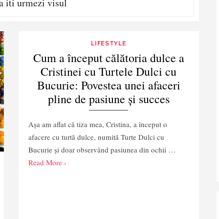
 iti urmezi visul
LIFESTYLE
Cum a început călătoria dulce a
Cristinei cu Turtele Dulci cu
Bucurie: Povestea unei afaceri
pline de pasiune și succes
Așa am aflat că tiza mea, Cristina, a început o
afacere cu turtă dulce, numită Turte Dulci cu
Bucurie și doar observând pasiunea din ochii …
Read More ›