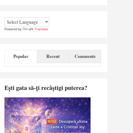
Powered by
Translate
Popular
Recent
Comments
Ești gata să-ți recâștigi puterea?