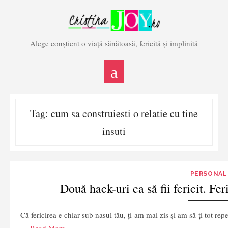
Skip
to
content
Alege conștient o viață sănătoasă, fericită și implinită
Tag:
cum sa construiesti o relatie cu tine
insuti
PERSONAL
Două hack-uri ca să fii fericit. Fer
Că fericirea e chiar sub nasul tău, ți-am mai zis și am să-ți tot rep
…
Read More ›