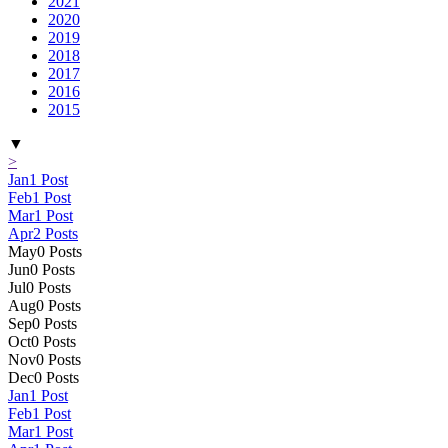
2021
2020
2019
2018
2017
2016
2015
▼
>
Jan
1
Post
Feb
1
Post
Mar
1
Post
Apr
2
Posts
May
0
Posts
Jun
0
Posts
Jul
0
Posts
Aug
0
Posts
Sep
0
Posts
Oct
0
Posts
Nov
0
Posts
Dec
0
Posts
Jan
1
Post
Feb
1
Post
Mar
1
Post