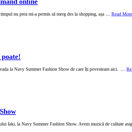
omand online
ar timpul nu prea mi-a permis să merg des la shopping, așa …
Read More
 poate!
t dovada la Navy Summer Fashion Show de care îți povesteam aici. …
Re
 Show
lului Iaki, la Navy Summer Fashion Show. Avem muzică de calitate asi