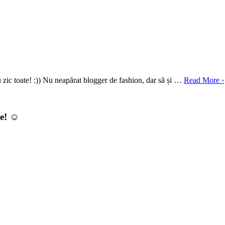
 zic toate! :)) Nu neapărat blogger de fashion, dar să și …
Read More ›
ie! ☺️