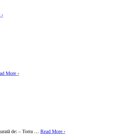
 ›
ad More ›
gurată de: – Torra …
Read More ›