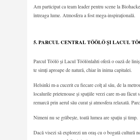
Am participat ca team leader pentru scene la Biohacke
întreaga lume. Atmosfera a fost mega-inspirațională.
5. PARCUL CENTRAL TÖÖLÖ ȘI LACUL T
Parcul Töölö și Lacul Töölönlahti oferă o oază de liniște
te simți aproape de natură, chiar în inima capitalei.
Helsinki m-a cucerit cu fiecare colț al său, de la metrou
localurile prietenoase și spațiile verzi care m-au făcut
remarcă prin aerul său curat și atmosfera relaxată. Parcă
Nimeni nu se grăbește, toată lumea are spațiu și timp.
Dacă visezi să explorezi un oraș cu o bogată cultură no