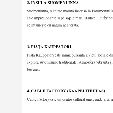
2. INSULA SUOMENLINNA
Suomenlinna, o cetate marină înscrisă în Patrimoniul M
sale impresionante și peisajele mării Baltice. Cu feribo
se întâlnește cu natura nealterată.
3. PIAȚA KAUPPATORI
Piața Kauppatori este inima pulsantă a vieții sociale di
explora suvenirurile tradiționale. Atmosfera vibrantă 
bucurie.
4. CABLE FACTORY (KAAPELITEHDAS)
Cable Factory este un centru cultural unic, unde arta și 