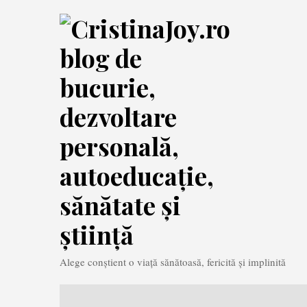
Skip
to
content
Alege conștient o viață sănătoasă, fericită și implinită