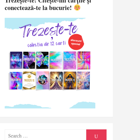
Trezește-te! Citește-mi cărțile și
conectează-te la bucurie!
Search
SEARCH