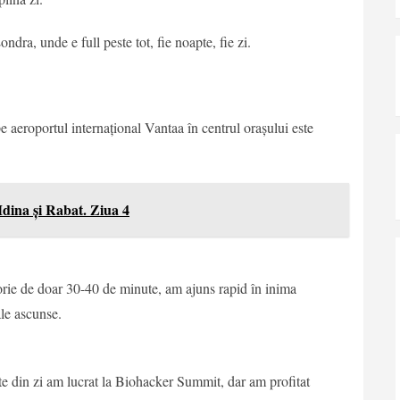
dra, unde e full peste tot, fie noapte, fie zi.
pe aeroportul internațional Vantaa în centrul orașului este
dina și Rabat. Ziua 4
orie de doar 30-40 de minute, am ajuns rapid în inima
ale ascunse.
rte din zi am lucrat la Biohacker Summit, dar am profitat