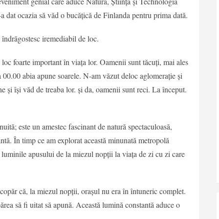
veniment genial care aduce Natura, Știința și Technologia
-a dat ocazia să văd o bucățică de Finlanda pentru prima dată.
ă îndrăgostesc iremediabil de loc.
oc foarte important în viața lor. Oamenii sunt tăcuți, mai ales
a 00.00 abia apune soarele. N-am văzut deloc aglomerație și
e și își văd de treaba lor. și da, oamenii sunt reci. La început.
nuită; este un amestec fascinant de natură spectaculoasă,
rantă. În timp ce am explorat această minunată metropolă
 luminile apusului de la miezul nopții la viața de zi cu zi care
opăr că, la miezul nopții, orașul nu era în întuneric complet.
părea să fi uitat să apună. Această lumină constantă aduce o