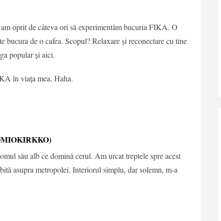
 am oprit de câteva ori să experimentăm bucuria FIKA. O
i a te bucura de o cafea. Scopul? Relaxare și reconectare cu tine
a popular și aici.
IKA în viața mea. Haha.
OMIOKIRKKO)
mul său alb ce domină cerul. Am urcat treptele spre acest
ită asupra metropolei. Interiorul simplu, dar solemn, m-a