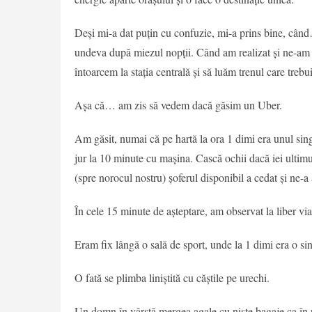
Deși mi-a dat puțin cu confuzie, mi-a prins bine, când…
undeva după miezul nopții. Când am realizat și ne-am da
întoarcem la stația centrală și să luăm trenul care trebu
Așa că… am zis să vedem dacă găsim un Uber.
Am găsit, numai că pe hartă la ora 1 dimi era unul sing
jur la 10 minute cu mașina. Cască ochii dacă iei ultim
(spre norocul nostru) șoferul disponibil a cedat și ne-a
În cele 15 minute de așteptare, am observat la liber vi
Eram fix lângă o sală de sport, unde la 1 dimi era o si
O fată se plimba liniștită cu căștile pe urechi.
Un domn în vârstă mergea agale cu niște bagaje ca în p