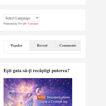
Powered by
Translate
Popular
Recent
Comments
Ești gata să-ți recâștigi puterea?