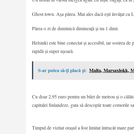
Ghost town. Așa părea. Mai ales dacă ești învățat cu Lon
Părea o zi de duminică dimineață și nu 1 dimi.
Helsinki este bine conectat și accesibil, iar sosirea de 
rapidă și super ușoară.
S-ar putea să-ți placă și:
Malta, Marsaxlokk, M
Cu doar 2,95 euro pentru un bilet de metrou și o călăt
capitalei finlandeze, gata să descopăr toate comorile s
Timpul de vizitat orașul a fost limitat întrucât mare pa