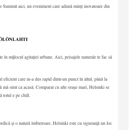
r Summit aici, un eveniment care adună minți inovatoare din
ÖÖLÖNLAHTI
 în mijlocul agitației urbane. Aici, peisajele naturale te fac să
l eficient care m-a dus rapid dintr-un punct în altul, până la
 să mă simt ca acasă. Comparat cu alte orașe mari, Helsinki se
 totul e pe chill.
rdică și o natură îmbietoare, Helsinki este cu siguranță un loc