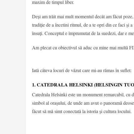
maxim de timpul liber.
Deși am trăit mai mult momentul decât am făcut poze,
tradiție de a încetini ritmul, de a te opri din ce faci ș
însuți. Conceptul e împrumutat de la suedezi, dar e meg
Am plecat cu obiectivul să aduc cu mine mai multă F
Iată câteva locuri de văzut care mi-au rămas în suflet:
1. CATEDRALA HELSINKI (HELSINGIN TU
Catedrala Helsinki este un monument remarcabil, cu do
simbol al orașului, de unde am avut o panoramă deoseb
făcut să mă simt conectată la istoria și cultura locului.