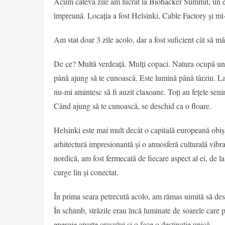
Acum câteva zile am lucrat la Biohacker Summit, un e
împreună. Locația a fost Helsinki, Cable Factory și mi
Am stat doar 3 zile acolo, dar a fost suficient cât să m
De ce? Multă verdeață. Mulți copaci. Natura ocupă un l
până ajung să te cunoască. Este lumină până târziu. L
nu-mi amintesc să fi auzit claxoane. Toți au fețele senin
Când ajung să te cunoască, se deschid ca o floare.
Helsinki este mai mult decât o capitală europeană obiș
arhitectură impresionantă și o atmosferă culturală vib
nordică, am fost fermecată de fiecare aspect al ei, de la
curge lin și conectat.
În prima seara petrecută acolo, am rămas uimită să desc
În schimb, străzile erau încă luminate de soarele care 
energie aparte orașului și o face o destinație unică.