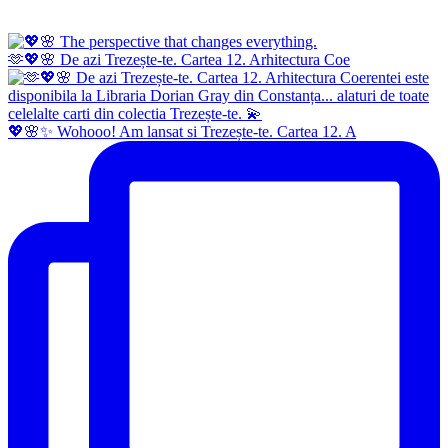
🫶💖🌸 De azi Trezește-te. Cartea 12. Arhitectura Coe
💖🌸✨ Wohooo! Am lansat si Trezește-te. Cartea 12. A