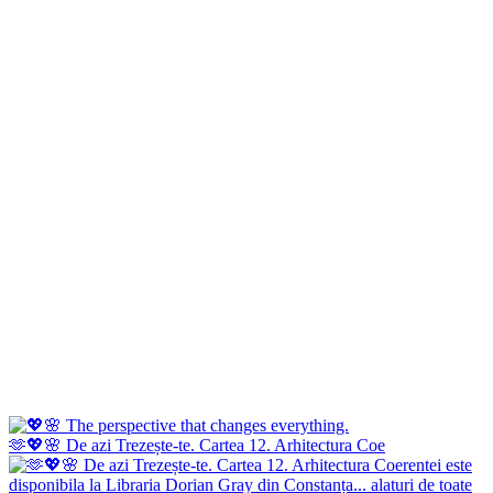
🫶💖🌸 De azi Trezește-te. Cartea 12. Arhitectura Coe