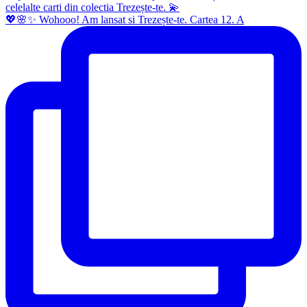
💖🌸✨ Wohooo! Am lansat si Trezește-te. Cartea 12. A