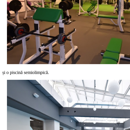
și o piscină semiolimpică.