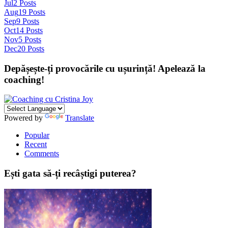
Jul
2
Posts
Aug
19
Posts
Sep
9
Posts
Oct
14
Posts
Nov
5
Posts
Dec
20
Posts
Depășește-ți provocările cu ușurință! Apelează la
coaching!
Powered by
Translate
Popular
Recent
Comments
Ești gata să-ți recâștigi puterea?