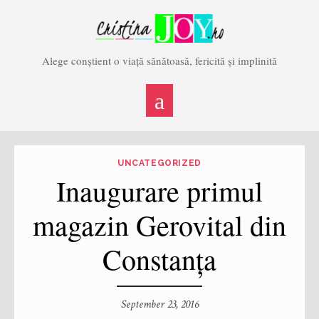
Skip
to
content
Alege conștient o viață sănătoasă, fericită și implinită
UNCATEGORIZED
Inaugurare primul
magazin Gerovital din
Constanța
September 23, 2016