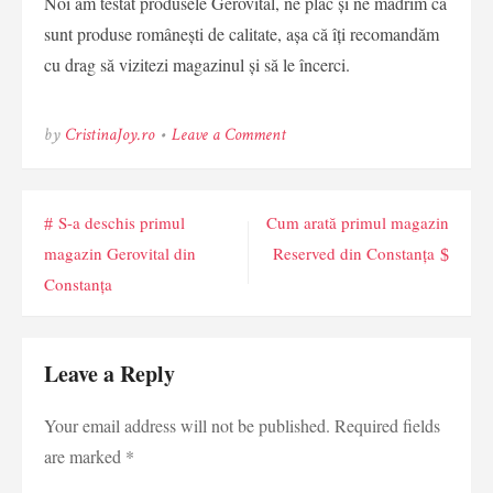
Noi am testat produsele Gerovital, ne plac și ne mâdrim că
sunt produse românești de calitate, așa că îți recomandăm
cu drag să vizitezi magazinul și să le încerci.
on
by
CristinaJoy.ro
•
Leave a Comment
Inaugurare
primul
magazin
Post
Gerovital
S-a deschis primul
Cum arată primul magazin
din
magazin Gerovital din
Reserved din Constanța
Constanța
navigation
Constanța
Leave a Reply
Your email address will not be published.
Required fields
are marked
*