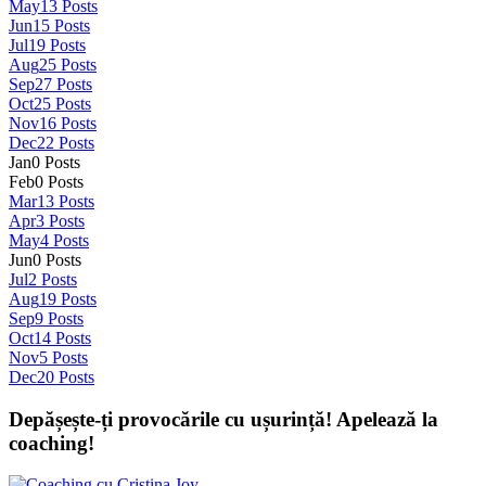
May
13
Posts
Jun
15
Posts
Jul
19
Posts
Aug
25
Posts
Sep
27
Posts
Oct
25
Posts
Nov
16
Posts
Dec
22
Posts
Jan
0
Posts
Feb
0
Posts
Mar
13
Posts
Apr
3
Posts
May
4
Posts
Jun
0
Posts
Jul
2
Posts
Aug
19
Posts
Sep
9
Posts
Oct
14
Posts
Nov
5
Posts
Dec
20
Posts
Depășește-ți provocările cu ușurință! Apelează la
coaching!