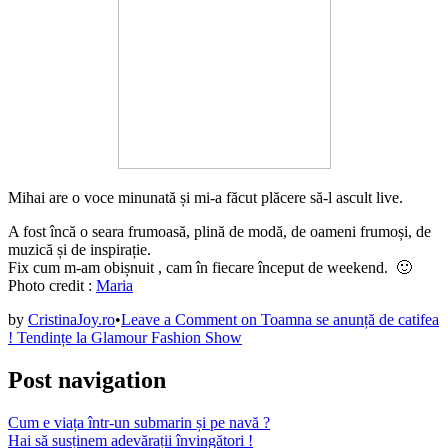
Mihai are o voce minunată și mi-a făcut plăcere să-l ascult live.
A fost încă o seara frumoasă, plină de modă, de oameni frumoși, de
muzică și de inspirație.
Fix cum m-am obișnuit , cam în fiecare început de weekend. 🙂
Photo credit :
Maria
by
CristinaJoy.ro
•
Leave a Comment
on Toamna se anunță de catifea
! Tendințe la Glamour Fashion Show
Post navigation
Cum e viața într-un submarin și pe navă ?
Hai să susținem adevărații învingători !