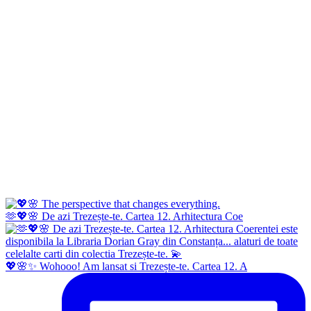
🫶💖🌸 De azi Trezește-te. Cartea 12. Arhitectura Coe
💖🌸✨ Wohooo! Am lansat si Trezește-te. Cartea 12. A