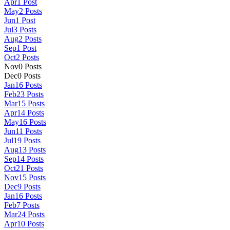
Apr
1
Post
May
2
Posts
Jun
1
Post
Jul
3
Posts
Aug
2
Posts
Sep
1
Post
Oct
2
Posts
Nov
0
Posts
Dec
0
Posts
Jan
16
Posts
Feb
23
Posts
Mar
15
Posts
Apr
14
Posts
May
16
Posts
Jun
11
Posts
Jul
19
Posts
Aug
13
Posts
Sep
14
Posts
Oct
21
Posts
Nov
15
Posts
Dec
9
Posts
Jan
16
Posts
Feb
7
Posts
Mar
24
Posts
Apr
10
Posts