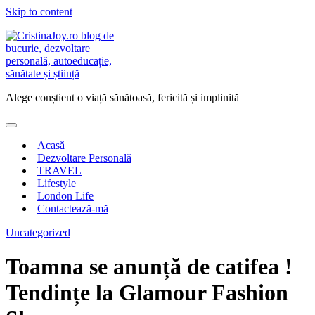
Skip to content
Alege conștient o viață sănătoasă, fericită și implinită
Acasă
Dezvoltare Personală
TRAVEL
Lifestyle
London Life
Contactează-mă
Uncategorized
Toamna se anunță de catifea !
Tendințe la Glamour Fashion