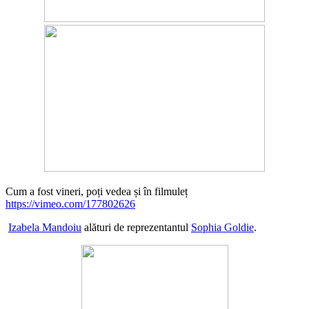
Cum a fost vineri, poți vedea și în filmuleț
https://vimeo.com/177802626
Izabela Mandoiu
alături de reprezentantul
Sophia Goldie
.