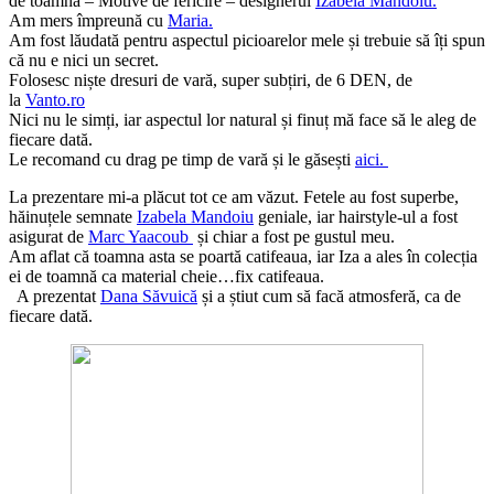
de toamnă – Motive de fericire – designerul
Izabela Mandoiu.
Am mers împreună cu
Maria.
Am fost lăudată pentru aspectul picioarelor mele și trebuie să îți spun
că nu e nici un secret.
Folosesc niște dresuri de vară, super subțiri, de 6 DEN, de
la
Vanto.ro
Nici nu le simți, iar aspectul lor natural și finuț mă face să le aleg de
fiecare dată.
Le recomand cu drag pe timp de vară și le găsești
aici.
La prezentare mi-a plăcut tot ce am văzut. Fetele au fost superbe,
hăinuțele semnate
Izabela Mandoiu
geniale, iar hairstyle-ul a fost
asigurat de
Marc Yaacoub
și chiar a fost pe gustul meu.
Am aflat că toamna asta se poartă catifeaua, iar Iza a ales în colecția
ei de toamnă ca material cheie…fix catifeaua.
A prezentat
Dana Săvuică
și a știut cum să facă atmosferă, ca de
fiecare dată.