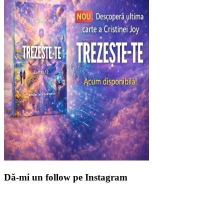
Dă-mi un follow pe Instagram