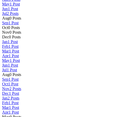
May
1
Post
Jun
1
Post
Jul
2
Posts
Aug
0
Posts
Sep
1
Post
Oct
0
Posts
Nov
0
Posts
Dec
0
Posts
Jan
1
Post
Feb
1
Post
Mar
1
Post
Apr
1
Post
May
1
Post
Jun
1
Post
Jul
1
Post
Aug
0
Posts
Sep
1
Post
Oct
1
Post
Nov
2
Posts
Dec
1
Post
Jan
2
Posts
Feb
1
Post
Mar
1
Post
Apr
1
Post
May
0
Posts