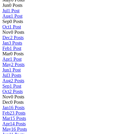
Jun
0
Posts
Jul
1
Post
Aug
1
Post
Sep
0
Posts
Oct
1
Post
Nov
0
Posts
Dec
2
Posts
Jan
3
Posts
Feb
1
Post
Mar
0
Posts
Apr
1
Post
May
2
Posts
Jun
1
Post
Jul
3
Posts
Aug
2
Posts
Sep
1
Post
Oct
2
Posts
Nov
0
Posts
Dec
0
Posts
Jan
16
Posts
Feb
23
Posts
Mar
15
Posts
Apr
14
Posts
May
16
Posts