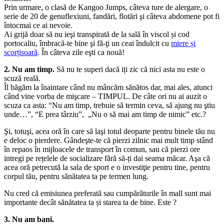
Prin urmare, o clasă de Kangoo Jumps, câteva ture de alergare, o
serie de 20 de genuflexiuni, fandări, flotări şi câteva abdomene pot fi
întocmai ce ai nevoie.
Ai grijă doar să nu ieşi transpirată de la sală în viscol și cod
portocaliu, îmbracă-te bine şi fă-ţi un ceai îndulcit cu
miere și
scorțisoară
. În câteva zile eşti ca nouă!
2. Nu am timp.
Să nu te superi dacă iți zic că nici asta nu este o
scuză reală.
Îl băgăm la înaintare când nu mâncăm sănătos dar, mai ales, atunci
când vine vorba de mişcare – TIMPUL. De câte ori nu ai auzit o
scuza ca asta: “Nu am timp, trebuie să termin ceva, să ajung nu ştiu
unde…”, “E prea târziu”, „Nu o să mai am timp de nimic” etc.?
Şi, totuşi, acea oră în care să laşi totul deoparte pentru binele tău nu
e deloc o pierdere. Gândeşte-te că pierzi zilnic mai mult timp stând
în repaos în mijloacele de transport în comun, sau că pierzi ore
intregi pe rețelele de socializare fără să-ți dai seama măcar. Aşa că
acea oră petrecută la sala de sport e o investiţie pentru tine, pentru
corpul tău, pentru sănătatea ta pe termen lung.
Nu cred că emisiunea preferată sau cumpărăturile în mall sunt mai
importante decât sănătatea ta și starea ta de bine. Este ?
3. Nu am bani.