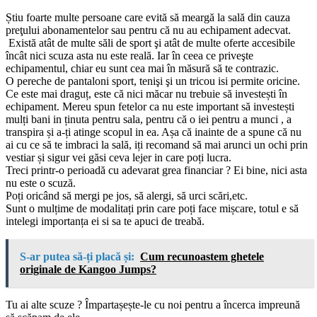
Știu foarte multe persoane care evită să meargă la sală din cauza
preţului abonamentelor sau pentru că nu au echipament adecvat.
Există atât de multe săli de sport şi atât de multe oferte accesibile
încât nici scuza asta nu este reală. Iar în ceea ce priveşte
echipamentul, chiar eu sunt cea mai în măsură să te contrazic.
O pereche de pantaloni sport, tenişi şi un tricou isi permite oricine.
Ce este mai draguț, este că nici măcar nu trebuie să investești în
echipament. Mereu spun fetelor ca nu este important să investești
mulți bani in ținuta pentru sala, pentru că o iei pentru a munci , a
transpira și a-ți atinge scopul in ea. Așa că inainte de a spune că nu
ai cu ce să te imbraci la sală, iți recomand să mai arunci un ochi prin
vestiar și sigur vei găsi ceva lejer in care poți lucra.
Treci printr-o perioadă cu adevarat grea financiar ? Ei bine, nici asta
nu este o scuză.
Poți oricând să mergi pe jos, să alergi, să urci scări,etc.
Sunt o mulțime de modalitați prin care poți face mișcare, totul e să
intelegi importanța ei si sa te apuci de treabă.
S-ar putea să-ți placă și:
Cum recunoastem ghetele
originale de Kangoo Jumps?
Tu ai alte scuze ? Împartașește-le cu noi pentru a încerca impreună