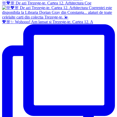
🫶💖🌸 De azi Trezește-te. Cartea 12. Arhitectura Coe
💖🌸✨ Wohooo! Am lansat si Trezește-te. Cartea 12. A