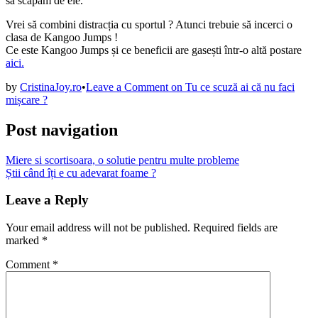
să scăpam de ele.
Vrei să combini distracția cu sportul ? Atunci trebuie să incerci o
clasa de Kangoo Jumps !
Ce este Kangoo Jumps și ce beneficii are gasești într-o altă postare
aici.
by
CristinaJoy.ro
•
Leave a Comment
on Tu ce scuză ai că nu faci
mișcare ?
Post navigation
Miere si scortisoara, o solutie pentru multe probleme
Știi când îți e cu adevarat foame ?
Leave a Reply
Your email address will not be published.
Required fields are
marked
*
Comment
*