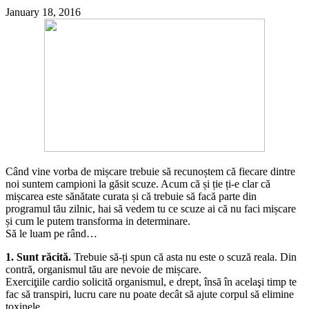
January 18, 2016
Când vine vorba de mișcare trebuie să recunoștem că fiecare dintre
noi suntem campioni la găsit scuze. Acum că și ție ți-e clar că
mișcarea este sănătate curata și că trebuie să facă parte din
programul tău zilnic, hai să vedem tu ce scuze ai că nu faci mișcare
și cum le putem transforma in determinare.
Să le luam pe rând…
1. Sunt răcită.
Trebuie să-ți spun că asta nu este o scuză reala. Din
contră, organismul tău are nevoie de mișcare.
Exerciţiile cardio solicită organismul, e drept, însă în acelaşi timp te
fac să transpiri, lucru care nu poate decât să ajute corpul să elimine
toxinele.