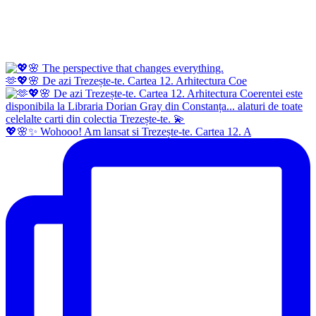
🫶💖🌸 De azi Trezește-te. Cartea 12. Arhitectura Coe
💖🌸✨ Wohooo! Am lansat si Trezește-te. Cartea 12. A