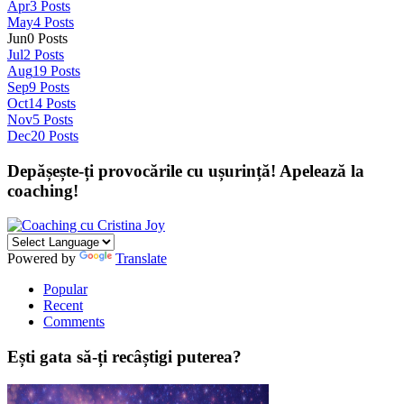
Apr
3
Posts
May
4
Posts
Jun
0
Posts
Jul
2
Posts
Aug
19
Posts
Sep
9
Posts
Oct
14
Posts
Nov
5
Posts
Dec
20
Posts
Depășește-ți provocările cu ușurință! Apelează la
coaching!
Powered by
Translate
Popular
Recent
Comments
Ești gata să-ți recâștigi puterea?