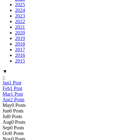
2025
2024
2023
2022
2021
2020
2019
2018
2017
2016
2015
▼
>
Jan
1
Post
Feb
1
Post
Mar
1
Post
Apr
2
Posts
May
0
Posts
Jun
0
Posts
Jul
0
Posts
Aug
0
Posts
Sep
0
Posts
Oct
0
Posts
Nov
0
Posts