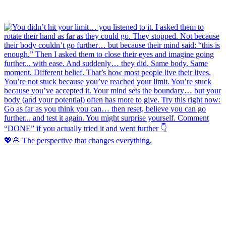
💖🌸 The perspective that changes everything.