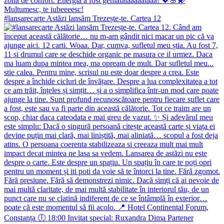
#lansarecarte Astăzi lansăm Trezește-te. Cartea 12