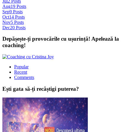
Jul
2
Posts
Aug
19
Posts
Sep
9
Posts
Oct
14
Posts
Nov
5
Posts
Dec
20
Posts
Depășește-ți provocările cu ușurință! Apelează la
coaching!
Popular
Recent
Comments
Ești gata să-ți recâștigi puterea?