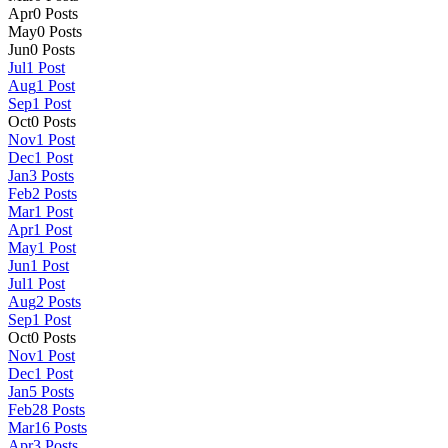
Apr
0
Posts
May
0
Posts
Jun
0
Posts
Jul
1
Post
Aug
1
Post
Sep
1
Post
Oct
0
Posts
Nov
1
Post
Dec
1
Post
Jan
3
Posts
Feb
2
Posts
Mar
1
Post
Apr
1
Post
May
1
Post
Jun
1
Post
Jul
1
Post
Aug
2
Posts
Sep
1
Post
Oct
0
Posts
Nov
1
Post
Dec
1
Post
Jan
5
Posts
Feb
28
Posts
Mar
16
Posts
Apr
3
Posts