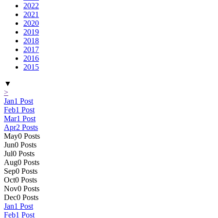
2022
2021
2020
2019
2018
2017
2016
2015
▼
>
Jan
1
Post
Feb
1
Post
Mar
1
Post
Apr
2
Posts
May
0
Posts
Jun
0
Posts
Jul
0
Posts
Aug
0
Posts
Sep
0
Posts
Oct
0
Posts
Nov
0
Posts
Dec
0
Posts
Jan
1
Post
Feb
1
Post