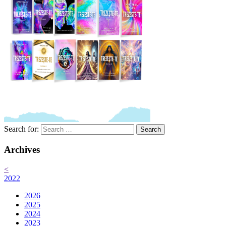
Search for:
Search
Archives
<
2022
2026
2025
2024
2023