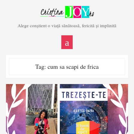
Skip
to
content
Alege conștient o viață sănătoasă, fericită și implinită
Tag:
cum sa scapi de frica